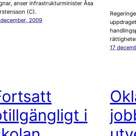
gnar, anser infrastrukturminister Åsa
rstensson (C).
Regeringe
 december, 2009
uppdraget
handlings
rättighete
17 decemb
Fortsatt
Okl
tillgängligt i
job
skolan
utv