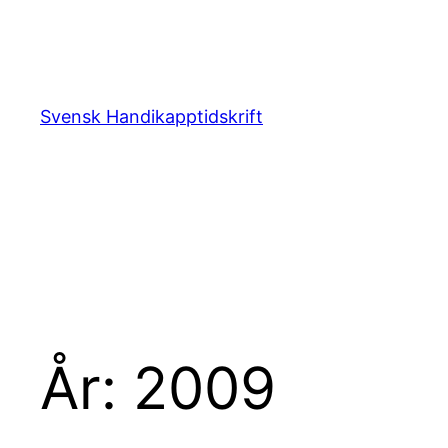
Hoppa
till
innehåll
Svensk Handikapptidskrift
År:
2009