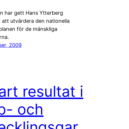
n har gett Hans Ytterberg
 att utvärdera den nationella
planen för de mänskliga
rna.
er, 2009
art resultat i
b- och
ecklingsgar