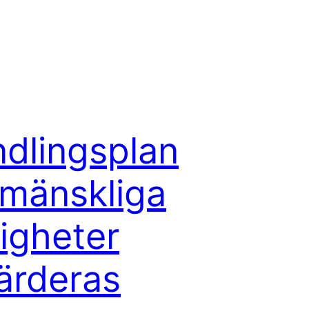
dlingsplan
 mänskliga
tigheter
ärderas