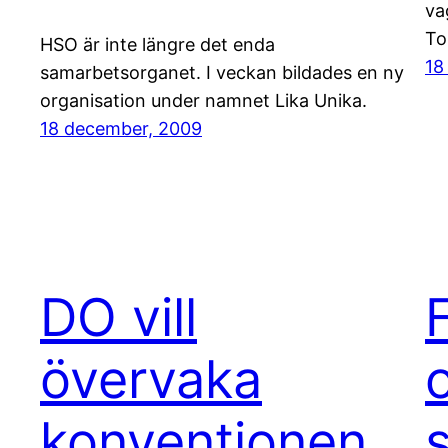
va
To
HSO är inte längre det enda
18
samarbetsorganet. I veckan bildades en ny
organisation under namnet Lika Unika.
18 december, 2009
DO vill
övervaka
o
konventionen