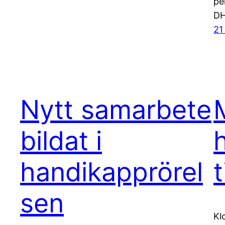
pe
DH
21
Nytt samarbete
bildat i
handikapprörel
t
sen
Kl