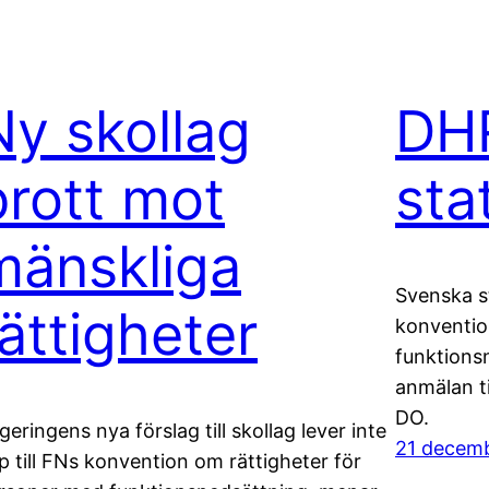
Ny skollag
DH
brott mot
sta
mänskliga
Svenska s
rättigheter
konventio
funktions
anmälan t
DO.
geringens nya förslag till skollag lever inte
21 decemb
p till FNs konvention om rättigheter för