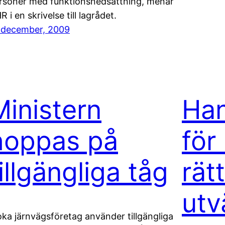
rsoner med funktionsnedsättning, menar
R i en skrivelse till lagrådet.
 december, 2009
Ministern
Han
hoppas på
för
illgängliga tåg
rät
utv
oka järnvägsföretag använder tillgängliga