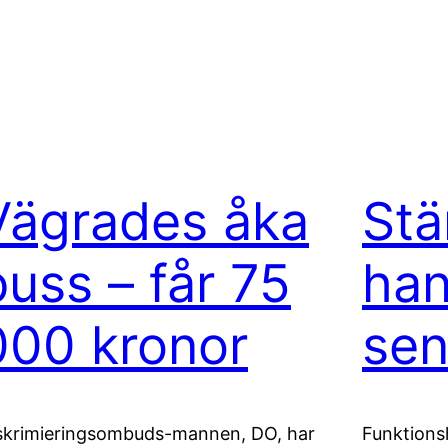
Vägrades åka
Stä
buss – får 75
han
000 kronor
sen
skrimieringsombuds-mannen, DO, har
Funktions