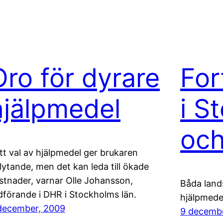
Oro för dyrare
Fort
hjälpmedel
i S
och
itt val av hjälpmedel ger brukaren
flytande, men det kan leda till ökade
stnader, varnar Olle Johansson,
Båda lands
dförande i DHR i Stockholms län.
hjälpmede
december, 2009
9 decemb