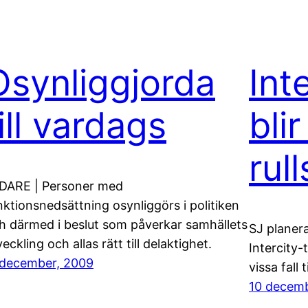
Osynliggjorda
Int
ill vardags
bli
rull
DARE | Personer med
nktionsnedsättning osynliggörs i politiken
h därmed i beslut som påverkar samhällets
SJ planera
veckling och allas rätt till delaktighet.
Intercity-
 december, 2009
vissa fall t
10 decemb