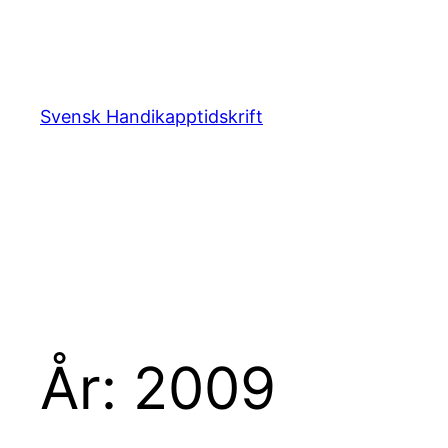
Hoppa
till
innehåll
Svensk Handikapptidskrift
År:
2009