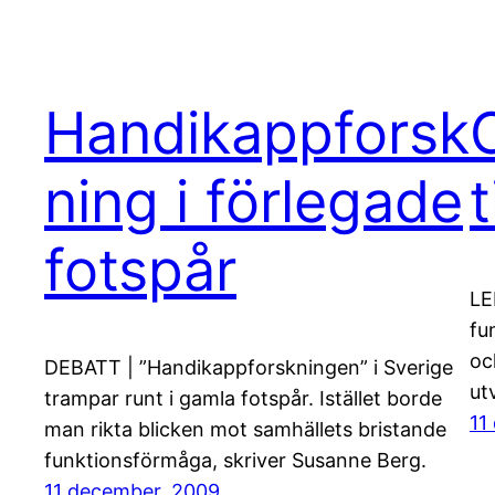
Handikappforsk
ning i förlegade
t
fotspår
LE
fu
oc
DEBATT | ”Handikappforskningen” i Sverige
ut
trampar runt i gamla fotspår. Istället borde
11
man rikta blicken mot samhällets bristande
funktionsförmåga, skriver Susanne Berg.
11 december, 2009