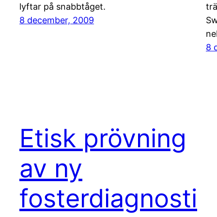
lyftar på snabbtåget.
tr
8 december, 2009
Sw
ne
8 
Etisk prövning
av ny
fosterdiagnosti