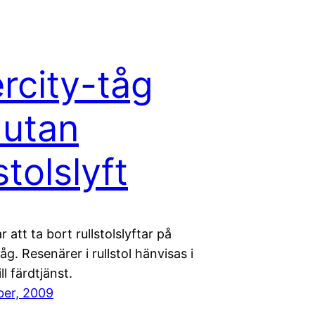
ercity-tåg
r utan
stolslyft
r att ta bort rullstolslyftar på
tåg. Resenärer i rullstol hänvisas i
ill färdtjänst.
er, 2009