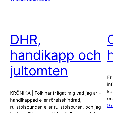
DHR,
handikapp och
jultomten
Fr
in
ko
KRÖNIKA | Folk har frågat mig vad jag är –
or
handikappad eller rörelsehindrad,
9 
rullstolsbunden eller rullstolsburen, och jag