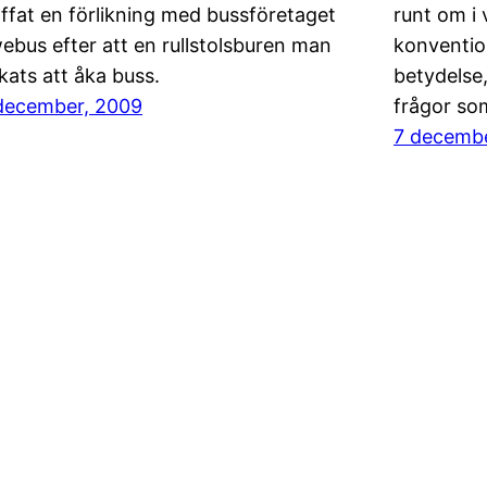
äffat en förlikning med bussföretaget
runt om i 
ebus efter att en rullstolsburen man
konventio
kats att åka buss.
betydelse,
december, 2009
frågor so
7 decemb