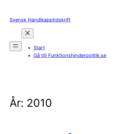
Hoppa
till
Svensk Handikapptidskrift
innehåll
Start
Gå till Funktionshinderpolitik.se
År:
2010