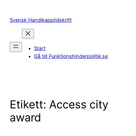
Hoppa
till
Svensk Handikapptidskrift
innehåll
Start
Gå till Funktionshinderpolitik.se
Etikett:
Access city
award