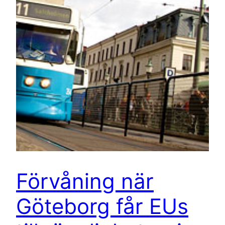
Förvåning när
Göteborg får EUs