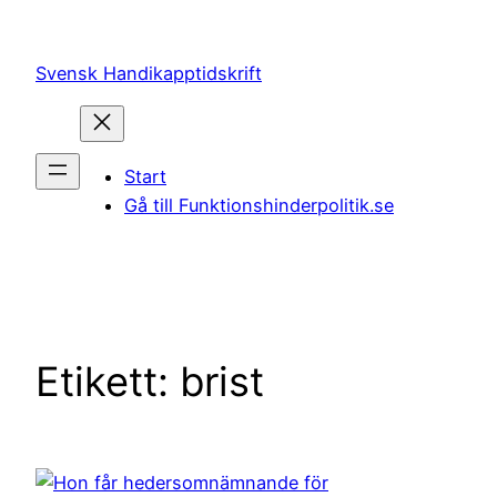
Hoppa
till
Svensk Handikapptidskrift
innehåll
Start
Gå till Funktionshinderpolitik.se
Etikett:
brist