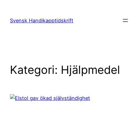
Hoppa
till
Svensk Handikapptidskrift
innehåll
Kategori:
Hjälpmedel