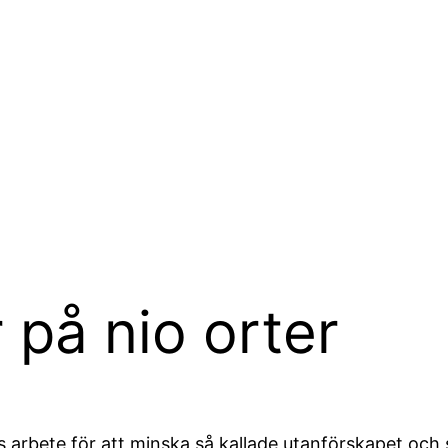
 på nio orter
ns arbete för att minska så kallade utanförskapet och 