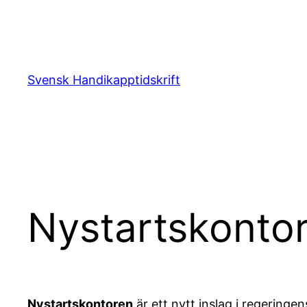
Hoppa
till
innehåll
Svensk Handikapptidskrift
Nystartskontor
Nystartskontoren
är ett nytt inslag i regeringe