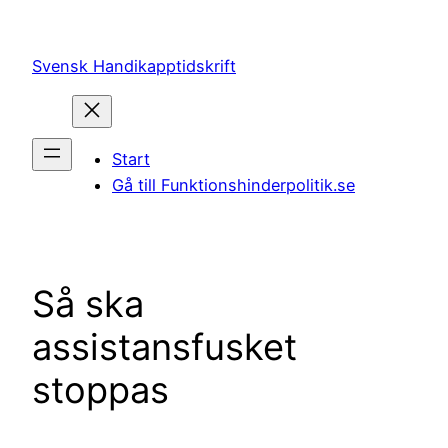
Hoppa
till
Svensk Handikapptidskrift
innehåll
Start
Gå till Funktionshinderpolitik.se
Så ska
assistansfusket
stoppas