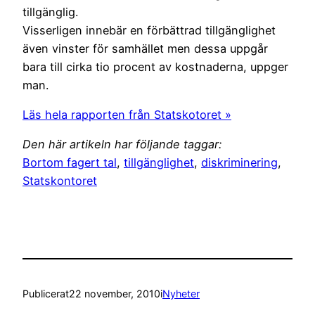
tillgänglig.
Visserligen innebär en förbättrad tillgänglighet
även vinster för samhället men dessa uppgår
bara till cirka tio procent av kostnaderna, uppger
man.
Läs hela rapporten från Statskotoret »
Den här artikeln har följande taggar:
Bortom fagert tal
,
tillgänglighet
,
diskriminering
,
Statskontoret
Publicerat
22 november, 2010
i
Nyheter