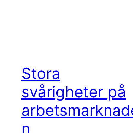
Stora
svårigheter på
arbetsmarknad
n