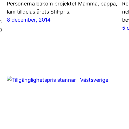
Personerna bakom projektet Mamma, pappa,
Re
lam tilldelas årets Stil-pris.
ne
8 december, 2014
bes
d
5 
a