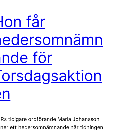
Hon får
hedersomnämn
ande för
Torsdagsaktion
en
Rs tidigare ordförande Maria Johansson
nner ett hedersomnämnande när tidningen