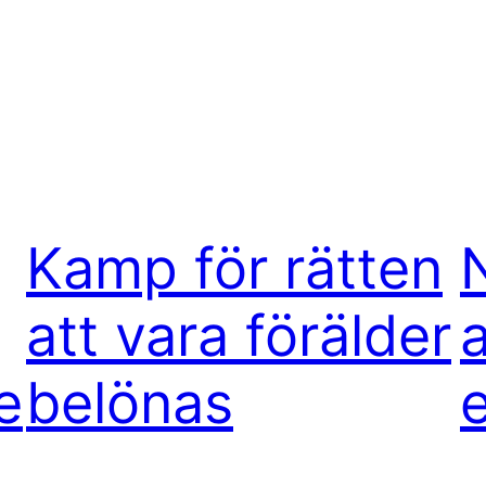
Kamp för rätten
att vara förälder
a
e
belönas