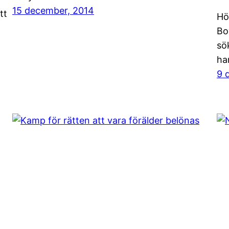
15 december, 2014
tt
Hö
Bo
sö
han
9 