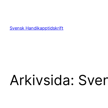
Hoppa
till
innehåll
Svensk Handikapptidskrift
Arkivsida: Sve