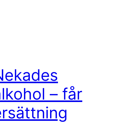
Nekades
lkohol – får
ersättning