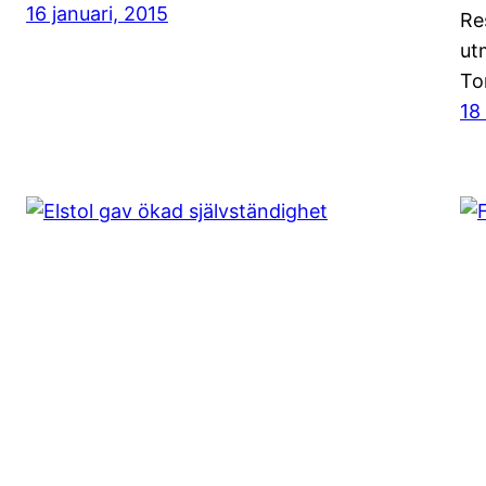
16 januari, 2015
Re
ut
To
18