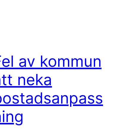
Fel av kommun
att neka
bostadsanpass
ning