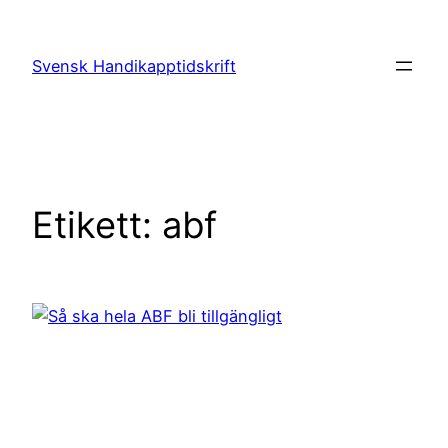
Hoppa
till
Svensk Handikapptidskrift
innehåll
Etikett:
abf