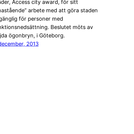
äder, Access city award, för sitt
nastående” arbete med att göra staden
llgänglig för personer med
nktionsnedsättning. Beslutet möts av
jda ögonbryn, i Göteborg.
december, 2013