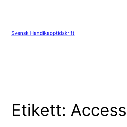
Hoppa
till
innehåll
Svensk Handikapptidskrift
Etikett:
Access