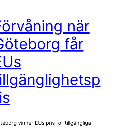
Förvåning när
Göteborg får
EUs
tillgänglighetsp
is
teborg vinner EUs pris för tillgängliga