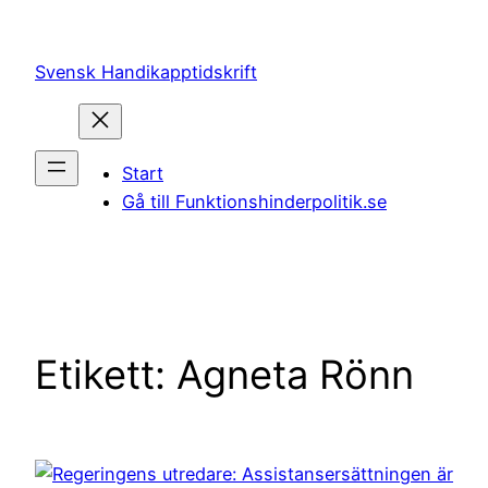
Hoppa
till
Svensk Handikapptidskrift
innehåll
Start
Gå till Funktionshinderpolitik.se
Etikett:
Agneta Rönn