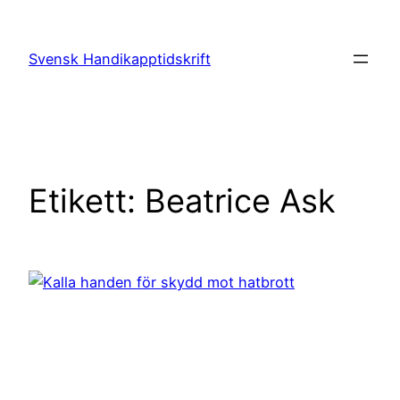
Hoppa
till
Svensk Handikapptidskrift
innehåll
Etikett:
Beatrice Ask