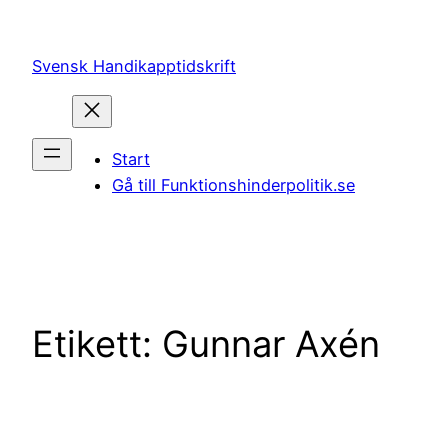
Hoppa
till
Svensk Handikapptidskrift
innehåll
Start
Gå till Funktionshinderpolitik.se
Etikett:
Gunnar Axén