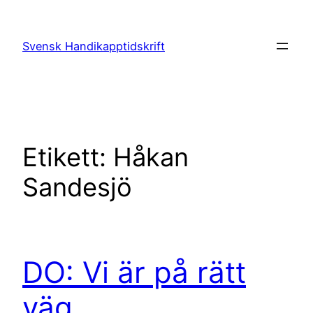
Hoppa
till
Svensk Handikapptidskrift
innehåll
Etikett:
Håkan
Sandesjö
DO: Vi är på rätt
väg