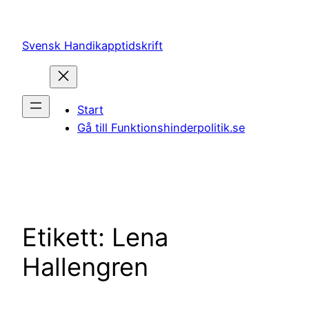
Hoppa
till
Svensk Handikapptidskrift
innehåll
Start
Gå till Funktionshinderpolitik.se
Etikett:
Lena
Hallengren