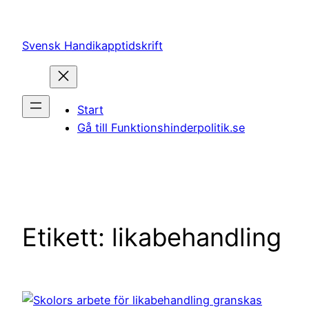
Hoppa
till
Svensk Handikapptidskrift
innehåll
Start
Gå till Funktionshinderpolitik.se
Etikett:
likabehandling