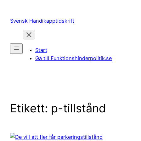
Hoppa
till
Svensk Handikapptidskrift
innehåll
Start
Gå till Funktionshinderpolitik.se
Etikett:
p-tillstånd