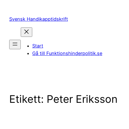
Hoppa
till
Svensk Handikapptidskrift
innehåll
Start
Gå till Funktionshinderpolitik.se
Etikett:
Peter Eriksson