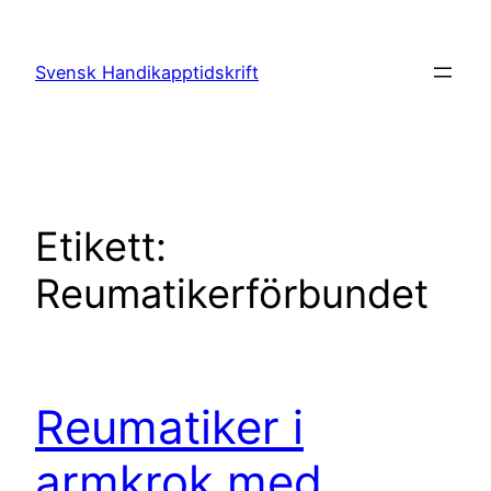
Hoppa
till
Svensk Handikapptidskrift
innehåll
Etikett:
Reumatikerförbundet
Reumatiker i
armkrok med