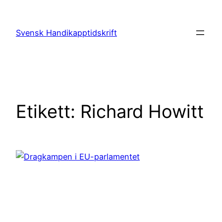
Hoppa
till
Svensk Handikapptidskrift
innehåll
Etikett:
Richard Howitt