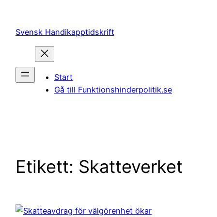
Hoppa
till
Svensk Handikapptidskrift
innehåll
Start
Gå till Funktionshinderpolitik.se
Etikett:
Skatteverket