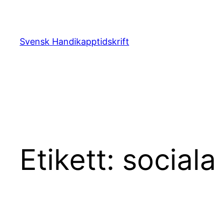
Hoppa
till
innehåll
Svensk Handikapptidskrift
Etikett:
sociala