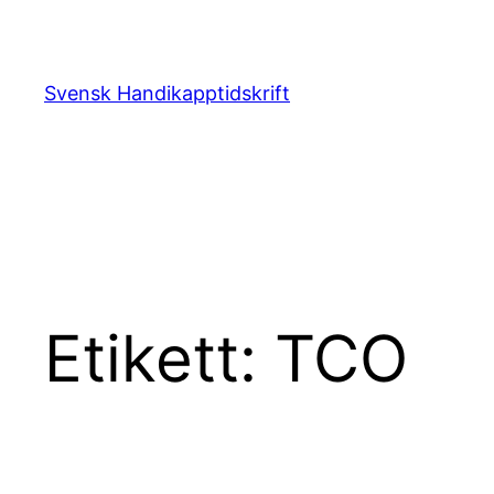
Hoppa
till
innehåll
Svensk Handikapptidskrift
Etikett:
TCO