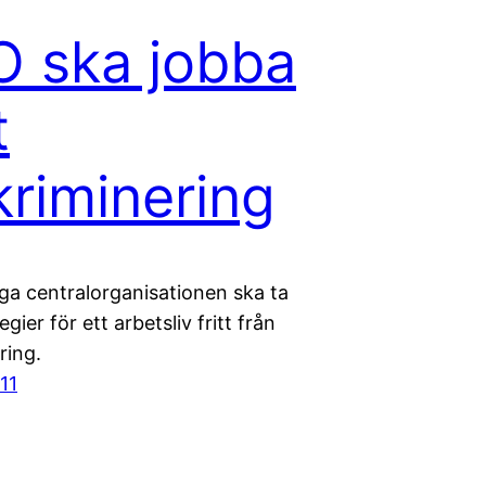
 ska jobba
t
kriminering
ga centralorganisationen ska ta
gier för ett arbetsliv fritt från
ring.
11