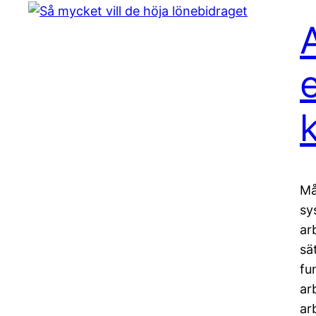
k
Må
sy
ar
sä
fu
ar
ar