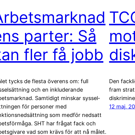
Arbetsmarknad
TCO
ens parter: Så
mo
an fler få jobb
dis
let tycks de flesta överens om: full
Den fackli
sselsättning och en inkluderande
fram strate
betsmarknad. Samtidigt minskar syssel­
diskrimine
ttningen för personer med
12 maj, 20
nktionsnedsättning som medför nedsatt
betsförmåga. SHT har frågat fack och
betsgivare vad som krävs för att nå målet.