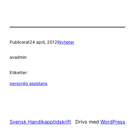
Publicerat
24 april, 2012
i
Nyheter
av
admin
Etiketter:
personlig assistans
Svensk Handikapptidskrift
Drivs med
WordPress