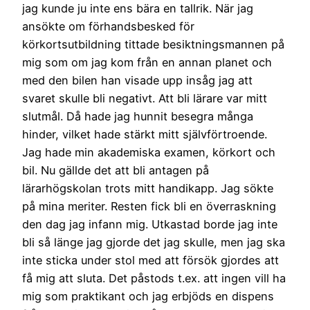
jag kunde ju inte ens bära en tallrik. När jag
ansökte om förhandsbesked för
körkortsutbildning tittade besiktningsmannen på
mig som om jag kom från en annan planet och
med den bilen han visade upp insåg jag att
svaret skulle bli negativt. Att bli lärare var mitt
slutmål. Då hade jag hunnit besegra många
hinder, vilket hade stärkt mitt självförtroende.
Jag hade min akademiska examen, körkort och
bil. Nu gällde det att bli antagen på
lärarhögskolan trots mitt handikapp. Jag sökte
på mina meriter. Resten fick bli en överraskning
den dag jag infann mig. Utkastad borde jag inte
bli så länge jag gjorde det jag skulle, men jag ska
inte sticka under stol med att försök gjordes att
få mig att sluta. Det påstods t.ex. att ingen vill ha
mig som praktikant och jag erbjöds en dispens