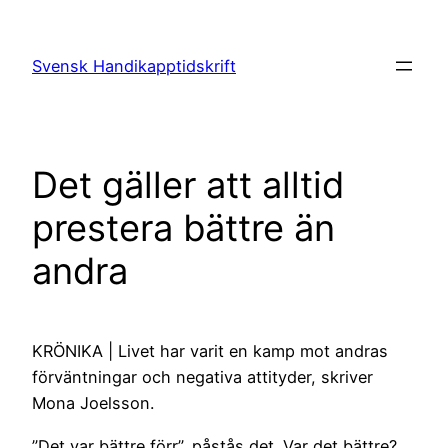
Hoppa
till
Svensk Handikapptidskrift
innehåll
Det gäller att alltid
prestera bättre än
andra
KRÖNIKA | Livet har varit en kamp mot andras
förväntningar och negativa attityder, skriver
Mona Joelsson.
”Det var bättre förr”, påstås det. Var det bättre?