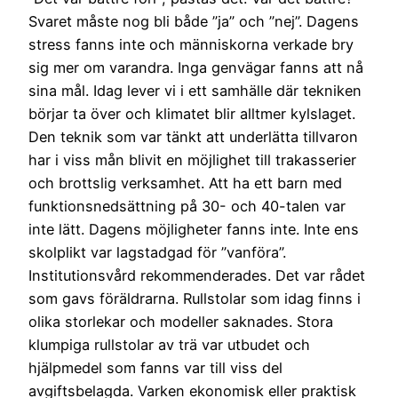
Svaret måste nog bli både ”ja” och ”nej”. Dagens
stress fanns inte och människorna verkade bry
sig mer om varandra. Inga genvägar fanns att nå
sina mål. Idag lever vi i ett samhälle där tekniken
börjar ta över och klimatet blir alltmer kylslaget.
Den teknik som var tänkt att underlätta tillvaron
har i viss mån blivit en möjlighet till trakasserier
och brottslig verksamhet. Att ha ett barn med
funktionsnedsättning på 30- och 40-talen var
inte lätt. Dagens möjligheter fanns inte. Inte ens
skolplikt var lagstadgad för ”vanföra”.
Institutionsvård rekommenderades. Det var rådet
som gavs föräldrarna. Rullstolar som idag finns i
olika storlekar och modeller saknades. Stora
klumpiga rullstolar av trä var utbudet och
hjälpmedel som fanns var till viss del
avgiftsbelagda. Varken ekonomisk eller praktisk