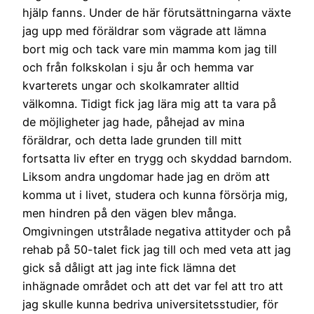
hjälp fanns. Under de här förutsättningarna växte
jag upp med föräldrar som vägrade att lämna
bort mig och tack vare min mamma kom jag till
och från folkskolan i sju år och hemma var
kvarterets ungar och skolkamrater alltid
välkomna. Tidigt fick jag lära mig att ta vara på
de möjligheter jag hade, påhejad av mina
föräldrar, och detta lade grunden till mitt
fortsatta liv efter en trygg och skyddad barndom.
Liksom andra ungdomar hade jag en dröm att
komma ut i livet, studera och kunna försörja mig,
men hindren på den vägen blev många.
Omgivningen utstrålade negativa attityder och på
rehab på 50-talet fick jag till och med veta att jag
gick så dåligt att jag inte fick lämna det
inhägnade området och att det var fel att tro att
jag skulle kunna bedriva universitetsstudier, för