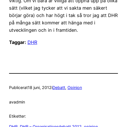
viktig. Om vi bara är villiga att öppna upp på olika
sätt (vilket jag tycker att vi sakta men säkert
börjar göra) och har högt i tak så tror jag att DHR
på många sätt kommer att hänga med i
utvecklingen och in i framtiden.
Taggar:
DHR
Publicerat
18 juni, 2012
i
Debatt
, 
Opinion
av
admin
Etiketter:
DHR
, 
DHR – Organisationsdebatt 2012
, 
opinion