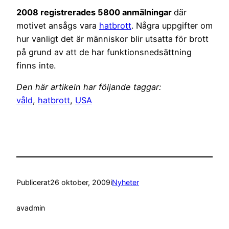
2008 registrerades 5800 anmälningar
där
motivet ansågs vara
hatbrott
. Några uppgifter om
hur vanligt det är människor blir utsatta för brott
på grund av att de har funktionsnedsättning
finns inte.
Den här artikeln har följande taggar:
våld
,
hatbrott
,
USA
Publicerat
26 oktober, 2009
i
Nyheter
av
admin