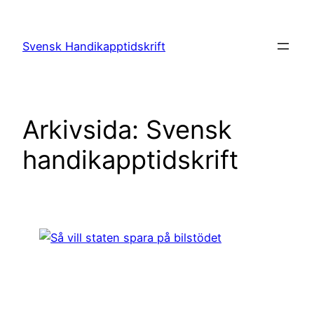
Hoppa
till
Svensk Handikapptidskrift
innehåll
Arkivsida: Svensk
handikapptidskrift