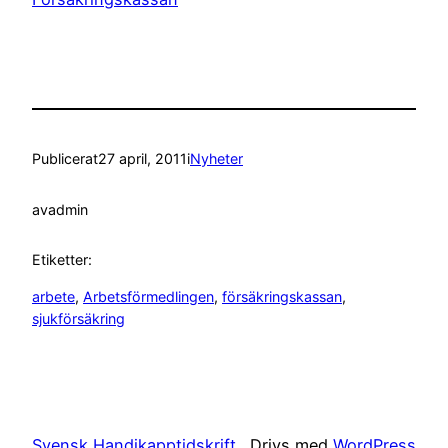
Publicerat
27 april, 2011
i
Nyheter
av
admin
Etiketter:
arbete
, 
Arbetsförmedlingen
, 
försäkringskassan
, 
sjukförsäkring
Svensk Handikapptidskrift
Drivs med
WordPress