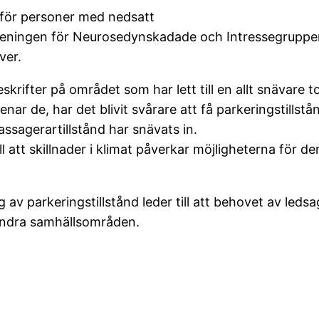
d för personer med nedsatt
reningen för Neurosedynskadade och Intressegruppen
ver.
krifter på området som har lett till en allt snävare t
ar de, har det blivit svårare att få parkeringstills
ssagerartillstånd har snävats in.
ill att skillnader i klimat påverkar möjligheterna för 
ng av parkeringstillstånd leder till att behovet av leds
 andra samhällsområden.