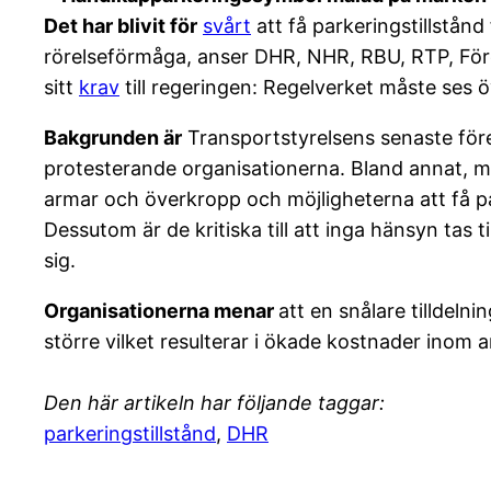
Det har blivit för
svårt
att få parkeringstillstån
rörelseförmåga, anser DHR, NHR, RBU, RTP, Fö
sitt
krav
till regeringen: Regelverket måste ses ö
Bakgrunden är
Transportstyrelsens senaste föres
protesterande organisationerna. Bland annat, men
armar och överkropp och möjligheterna att få pa
Dessutom är de kritiska till att inga hänsyn tas t
sig.
Organisationerna menar
att en snålare tilldelni
större vilket resulterar i ökade kostnader inom
Den här artikeln har följande taggar:
parkeringstillstånd
,
DHR