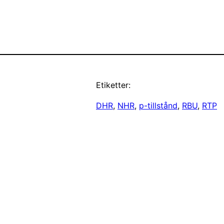
Etiketter:
DHR
, 
NHR
, 
p-tillstånd
, 
RBU
, 
RTP