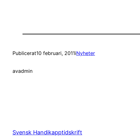
Publicerat
10 februari, 2011
i
Nyheter
av
admin
Svensk Handikapptidskrift