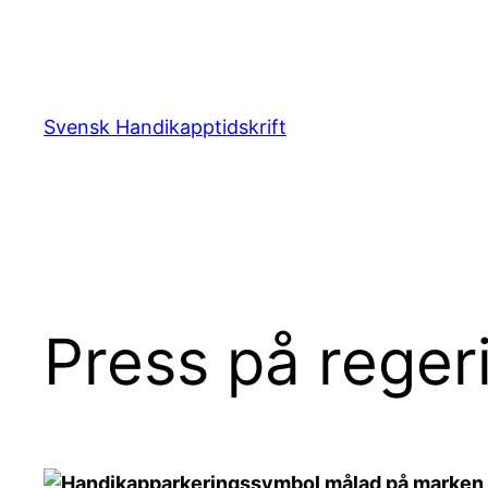
Hoppa
till
innehåll
Svensk Handikapptidskrift
Press på reger