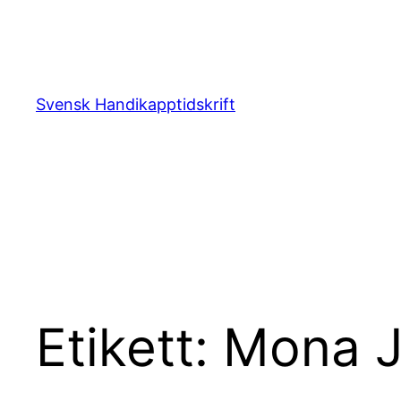
Hoppa
till
innehåll
Svensk Handikapptidskrift
Etikett:
Mona J