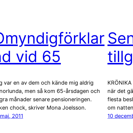
Omyndigförklar
Se
ad vid 65
til
g var en av dem och kände mig aldrig
KRÖNIKA | 
norlunda, men så kom 65-årsdagen och
när det gä
gra månader senare pensioneringen.
flesta bes
lken chock, skriver Mona Joelsson.
om natten
 maj, 2011
10 decemb