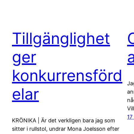
Tillgänglighet
ger
konkurrensförd
Ja
elar
an
nå
Vi
17
KRÖNIKA | Är det verkligen bara jag som
sitter i rullstol, undrar Mona Joelsson efter