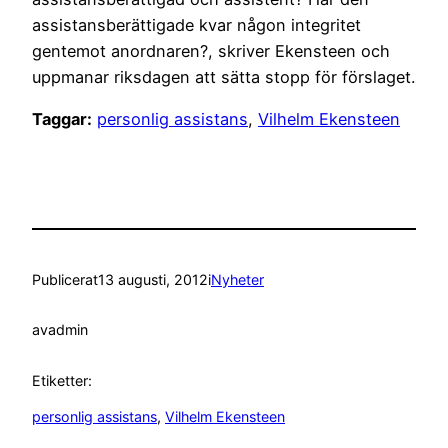
assistansberättigade kvar någon integritet
gentemot anordnaren?, skriver Ekensteen och
uppmanar riksdagen att sätta stopp för förslaget.
Taggar:
personlig assistans
,
Vilhelm Ekensteen
Publicerat
13 augusti, 2012
i
Nyheter
av
admin
Etiketter:
personlig assistans
, 
Vilhelm Ekensteen