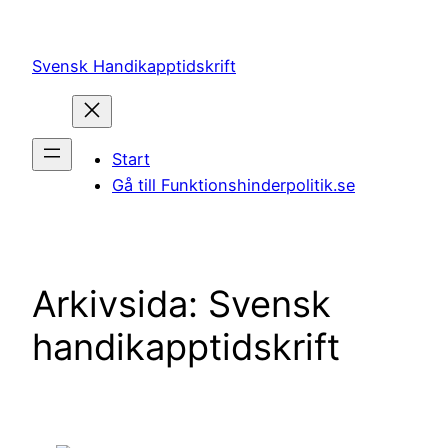
Hoppa
till
Svensk Handikapptidskrift
innehåll
Start
Gå till Funktionshinderpolitik.se
Arkivsida: Svensk
handikapptidskrift