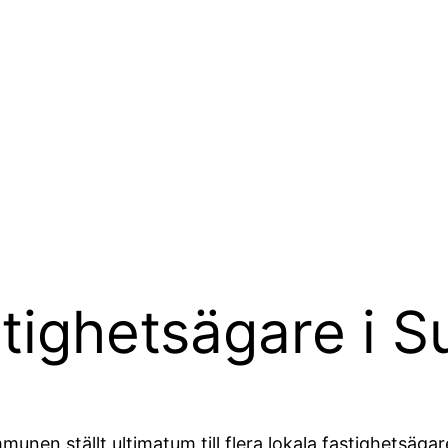
stighetsägare i S
unen ställt ultimatum till flera lokala fastighetsäga