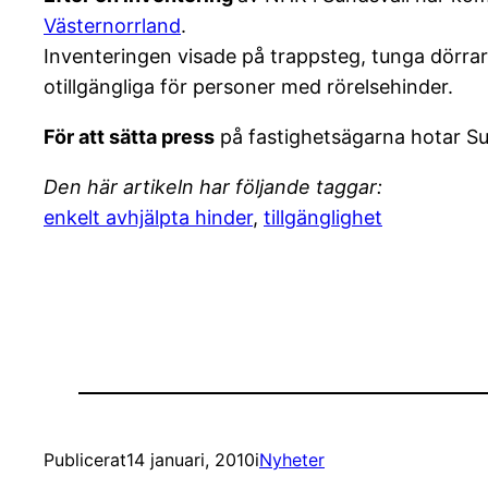
Västernorrland
.
Inventeringen visade på trappsteg, tunga dörra
otillgängliga för personer med rörelsehinder.
För att sätta press
på fastighetsägarna hotar Su
Den här artikeln har följande taggar:
enkelt avhjälpta hinder
,
tillgänglighet
Publicerat
14 januari, 2010
i
Nyheter