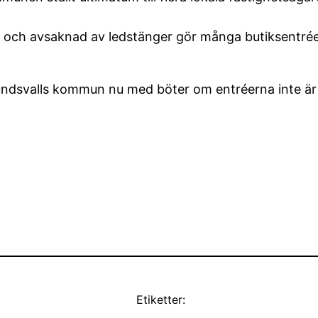
r och avsaknad av ledstänger gör många butiksentréer
ndsvalls kommun nu med böter om entréerna inte är å
Etiketter: