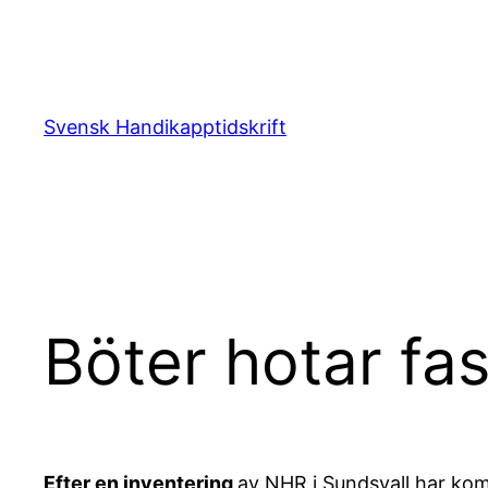
Hoppa
till
innehåll
Svensk Handikapptidskrift
Böter hotar fa
Efter en inventering
av NHR i Sundsvall har komm