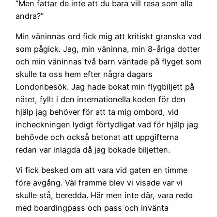
”Men fattar de inte att du bara vill resa som alla
andra?”
Min väninnas ord fick mig att kritiskt granska vad
som pågick. Jag, min väninna, min 8-åriga dotter
och min väninnas två barn väntade på flyget som
skulle ta oss hem efter några dagars
Londonbesök. Jag hade bokat min flygbiljett på
nätet, fyllt i den internationella koden för den
hjälp jag behöver för att ta mig ombord, vid
incheckningen lydigt förtydligat vad för hjälp jag
behövde och också betonat att uppgifterna
redan var inlagda då jag bokade biljetten.
Vi fick besked om att vara vid gaten en timme
före avgång. Väl framme blev vi visade var vi
skulle stå, beredda. Här men inte där, vara redo
med boardingpass och pass och invänta