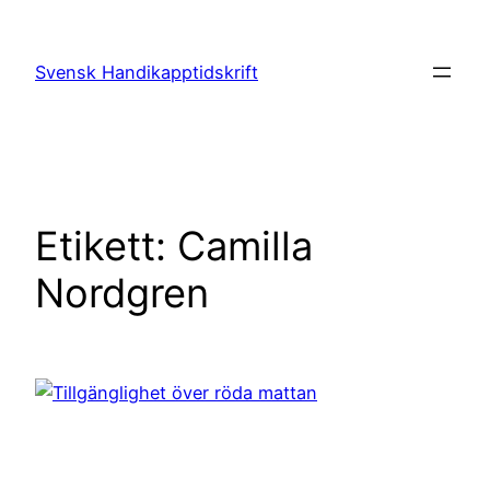
Hoppa
till
Svensk Handikapptidskrift
innehåll
Etikett:
Camilla
Nordgren