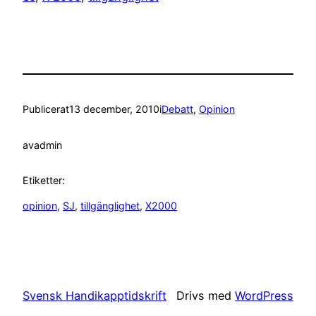
Publicerat
13 december, 2010
i
Debatt
, 
Opinion
av
admin
Etiketter:
opinion
, 
SJ
, 
tillgänglighet
, 
X2000
Svensk Handikapptidskrift
Drivs med
WordPress