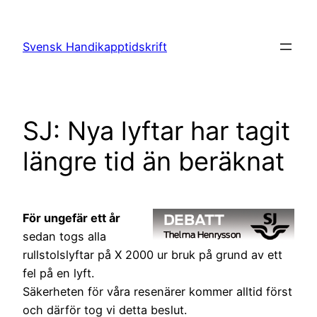
Hoppa
till
Svensk Handikapptidskrift
innehåll
SJ: Nya lyftar har tagit
längre tid än beräknat
För ungefär ett år
sedan togs alla
rullstolslyftar på X 2000 ur bruk på grund av ett
fel på en lyft.
Säkerheten för våra resenärer kommer alltid först
och därför tog vi detta beslut.