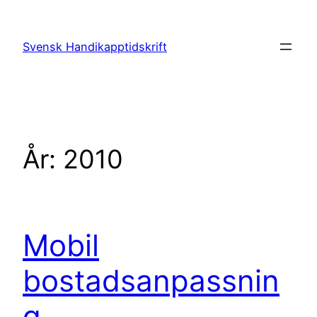
Hoppa
till
Svensk Handikapptidskrift
innehåll
År:
2010
Mobil
bostadsanpassnin
g