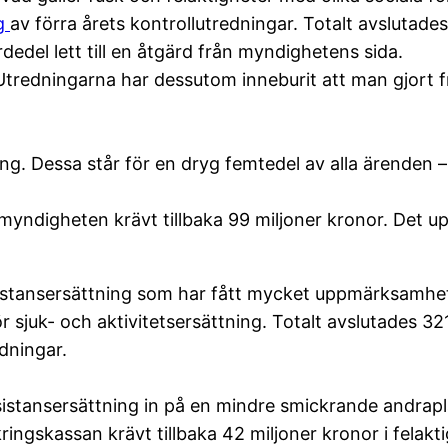
ng
av förra årets kontrollutredningar. Totalt avslutade
dedel lett till en åtgärd från myndighetens sida.
 Utredningarna har dessutom inneburit att man gjort 
ing. Dessa står för en dryg femtedel av alla ärenden 
 myndigheten krävt tillbaka 99 miljoner kronor. Det up
stansersättning som har fått mycket uppmärksamhet u
 sjuk- och aktivitetsersättning. Totalt avslutades 321
dningar.
ssistansersättning in på en mindre smickrande andrap
kringskassan krävt tillbaka 42 miljoner kronor i felakt