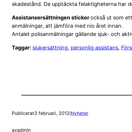
skadestånd. De upptäckta felaktigheterna har des
Assistansersättningen sticker
också ut som ett
anmälningar, att jämföra med nio året innan.
Antalet polisanmälningar gällande sjuk- och akti
Taggar:
sjukersättning
,
personlig assistans
,
För
Publicerat
3 februari, 2012
i
Nyheter
av
admin