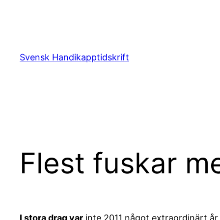
Hoppa
till
innehåll
Svensk Handikapptidskrift
Flest fuskar m
I stora drag var
inte 2011 något extraordinärt år 