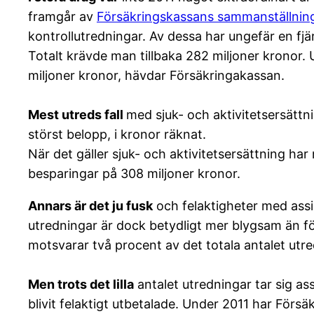
framgår av
Försäkringskassans sammanställni
kontrollutredningar. Av dessa har ungefär en fjär
Totalt krävde man tillbaka 282 miljoner kronor.
miljoner kronor, hävdar Försäkringakassan.
Mest utreds fall
med sjuk- och aktivitetsersättn
störst belopp, i kronor räknat.
När det gäller sjuk- och aktivitetsersättning har
besparingar på 308 miljoner kronor.
Annars är det ju fusk
och felaktigheter med assi
utredningar är dock betydligt mer blygsam än för
motsvarar två procent av det totala antalet utre
Men trots det lilla
antalet utredningar tar sig a
blivit felaktigt utbetalade. Under 2011 har Försä