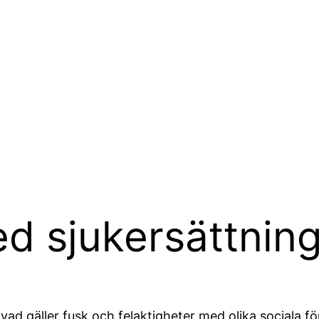
ed sjukersättnin
vad gäller fusk och felaktigheter med olika sociala f