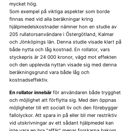
mycket hög.
Som exempel på viktiga aspekter som borde
finnas med vid alla beräkningar kring
hjälpmedelskostnader nämner hon en studie av
205 rullatorsanvändare i Östergötland, Kalmar
och Jönköpings län. Denna studie visade klart på
både nytta och låg kostnad. En rollator, vars
styckepris är 24 000 kronor, vägd mot effekten
och den upplevda nyttan visade sig med denna
beräkningsgrund vara både låg och
kostnadseffektiv.
En rollator innebär
för användaren både trygghet
och möjlighet att förflytta sig. Med den öppnas
möjligheter till ett socialt liv och den förebygger
fallolyckor. Att spara in på eller bli mer restriktiv
vid utskrivningar av ett sådant hjälpmedel kan
inte vara en bra "affär" menar forskarna bakom