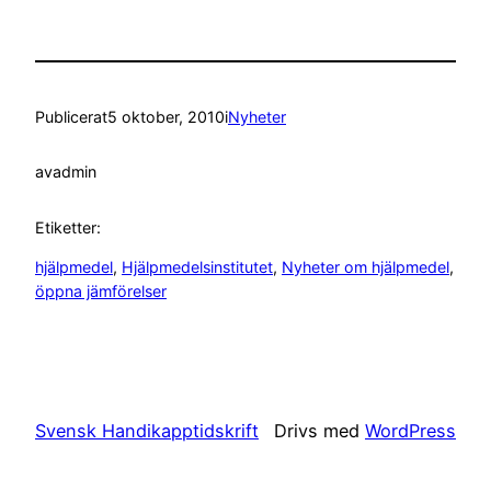
Publicerat
5 oktober, 2010
i
Nyheter
av
admin
Etiketter:
hjälpmedel
, 
Hjälpmedelsinstitutet
, 
Nyheter om hjälpmedel
, 
öppna jämförelser
Svensk Handikapptidskrift
Drivs med
WordPress