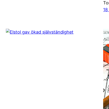
To
18