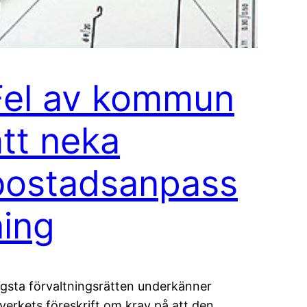
Fel av kommun
att neka
bostadsanpass
ning
gsta förvaltningsrätten underkänner
verkets föreskrift om krav på att den