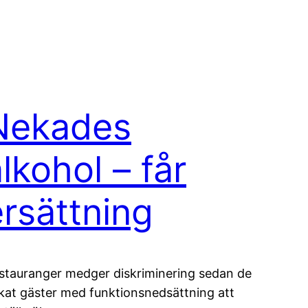
Nekades
lkohol – får
ersättning
stauranger medger diskriminering sedan de
kat gäster med funktionsnedsättning att