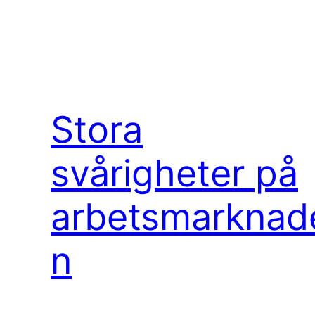
Stora
svårigheter på
arbetsmarknad
n