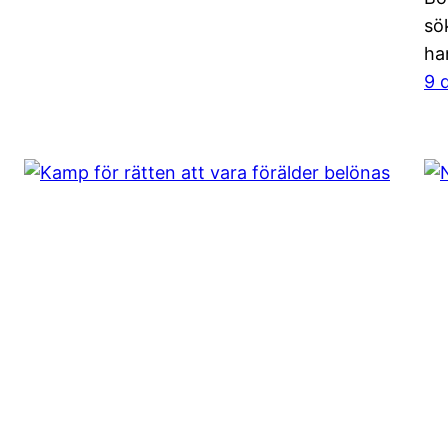
sö
han
9 