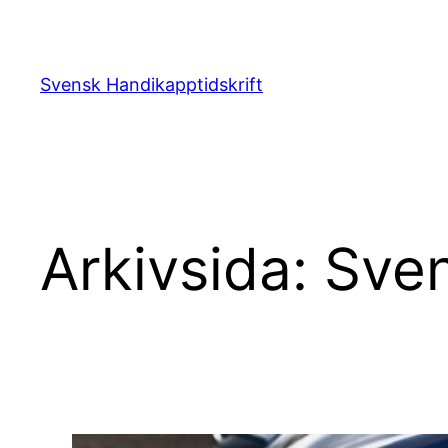
Hoppa
till
innehåll
Svensk Handikapptidskrift
Arkivsida: Sve