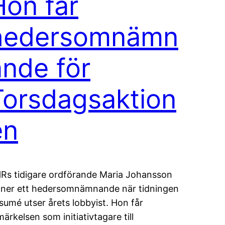
Hon får
hedersomnämn
ande för
Torsdagsaktion
en
Rs tidigare ordförande Maria Johansson
nner ett hedersomnämnande när tidningen
sumé utser årets lobbyist. Hon får
märkelsen som initiativtagare till