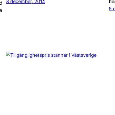
8 december, 2014
bes
d
5 
a