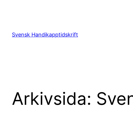
Hoppa
till
innehåll
Svensk Handikapptidskrift
Arkivsida: Sve