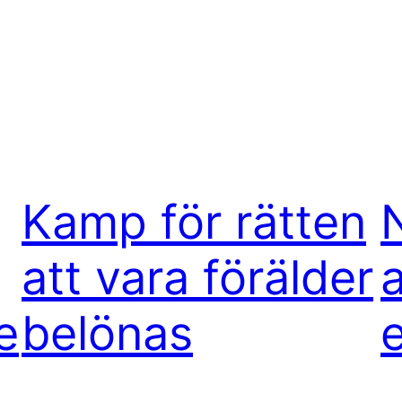
Kamp för rätten
att vara förälder
a
e
belönas