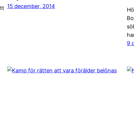
15 december, 2014
tt
Hö
Bo
sö
han
9 