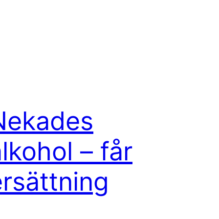
Nekades
lkohol – får
ersättning