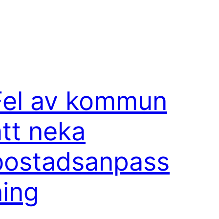
Fel av kommun
att neka
bostadsanpass
ning