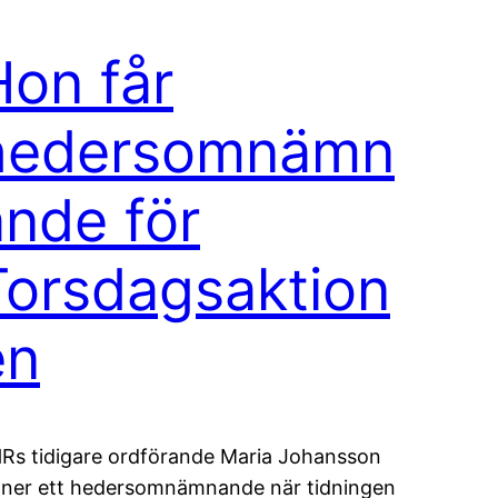
Hon får
hedersomnämn
ande för
Torsdagsaktion
en
Rs tidigare ordförande Maria Johansson
nner ett hedersomnämnande när tidningen