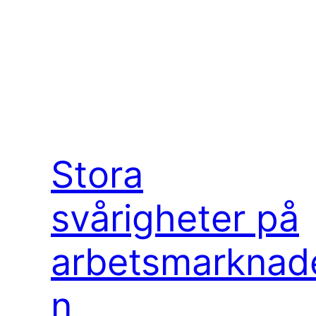
Stora
svårigheter på
arbetsmarknad
n