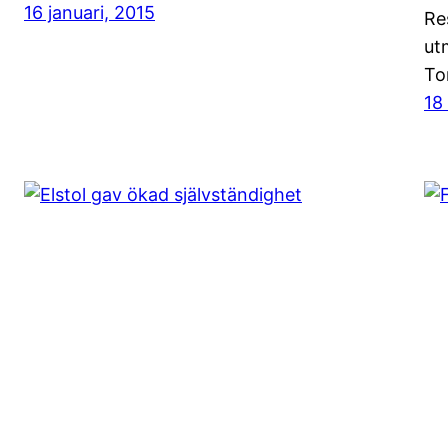
16 januari, 2015
Re
ut
To
18