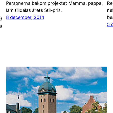
Personerna bakom projektet Mamma, pappa,
Re
lam tilldelas årets Stil-pris.
ne
8 december, 2014
bes
d
5 
a