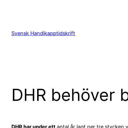
Hoppa
till
innehåll
Svensk Handikapptidskrift
DHR behöver b
DHR har under ett
antal år lagt ner tre stycke