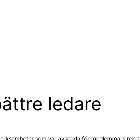
ättre ledare
n verksamheter som var avsedda för medlemmars rekr