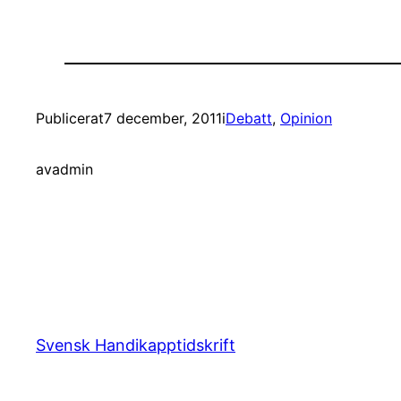
Publicerat
7 december, 2011
i
Debatt
, 
Opinion
av
admin
Svensk Handikapptidskrift