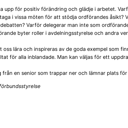
a upp för positiv förändring och glädje i arbetet. Varf
ltaga i vissa möten för att stödja ordförandes åsikt?
ebatten? Varför delegerar man inte som ordförande t
rande byter roller i avdelningsstyrelse och andra v
t oss lära och inspireras av de goda exempel som fin
sultat för alla inblandade. Man kan väljas för ett u
ng från en senior som trappar ner och lämnar plats för
 förbundsstyrelse