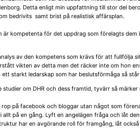
nborg. Detta enligt min uppfattning till stor del be
bedrivits samt brist på realistisk affärsplan.
är kompetenta för det uppdrag som förelagts dem i 
nalys av den kompetens som krävs för att fullfölja si
tått vikten av detta men det räcker inte om hon ens
t starkt ledarskap som har beslutsförmåga så står vi
 studier om DHR och dess framtid, tyvärr så märker 
 rop på facebook och bloggar utan något som förena
 i allt på en gång. Lyft en angelägen fråga och låt de
truktur har en avgörande roll för framgång, låt också m