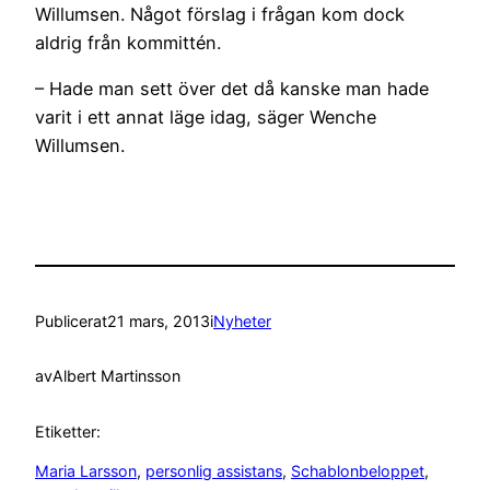
Willumsen. Något förslag i frågan kom dock
aldrig från kommittén.
– Hade man sett över det då kanske man hade
varit i ett annat läge idag, säger Wenche
Willumsen.
Publicerat
21 mars, 2013
i
Nyheter
av
Albert Martinsson
Etiketter:
Maria Larsson
, 
personlig assistans
, 
Schablonbeloppet
, 