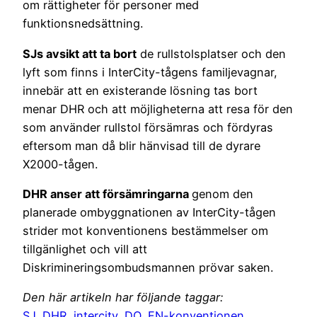
om rättigheter för personer med
funktionsnedsättning.
SJs avsikt att ta bort
de rullstolsplatser och den
lyft som finns i InterCity-tågens familjevagnar,
innebär att en existerande lösning tas bort
menar DHR och att möjligheterna att resa för den
som använder rullstol försämras och fördyras
eftersom man då blir hänvisad till de dyrare
X2000-tågen.
DHR anser att försämringarna
genom den
planerade ombyggnationen av InterCity-tågen
strider mot konventionens bestämmelser om
tillgänlighet och vill att
Diskrimineringsombudsmannen prövar saken.
Den här artikeln har följande taggar:
SJ
,
DHR
,
intercity
,
DO
,
FN-konventionen