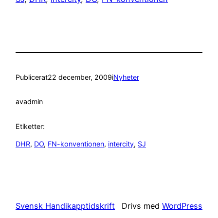
Publicerat
22 december, 2009
i
Nyheter
av
admin
Etiketter:
DHR
, 
DO
, 
FN-konventionen
, 
intercity
, 
SJ
Svensk Handikapptidskrift
Drivs med
WordPress