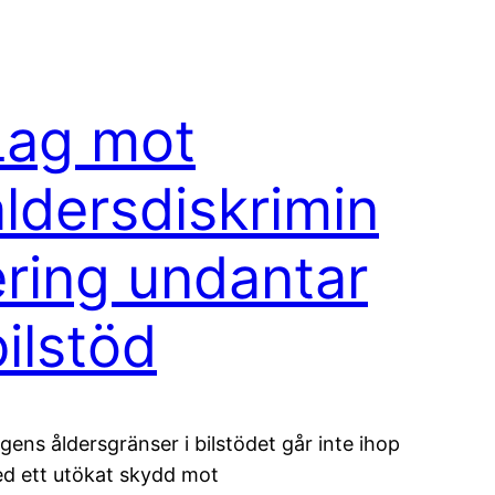
Lag mot
åldersdiskrimin
ering undantar
bilstöd
gens åldersgränser i bilstödet går inte ihop
d ett utökat skydd mot