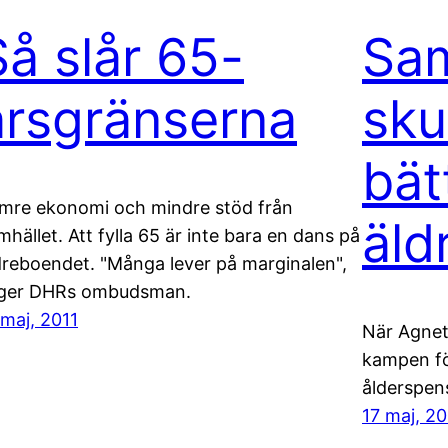
Så slår 65-
Sam
årsgränserna
sku
bätt
mre ekonomi och mindre stöd från
äld
mhället. Att fylla 65 är inte bara en dans på
dreboendet. "Många lever på marginalen",
ger DHRs ombudsman.
 maj, 2011
När Agnet
kampen för
ålderspen
17 maj, 20