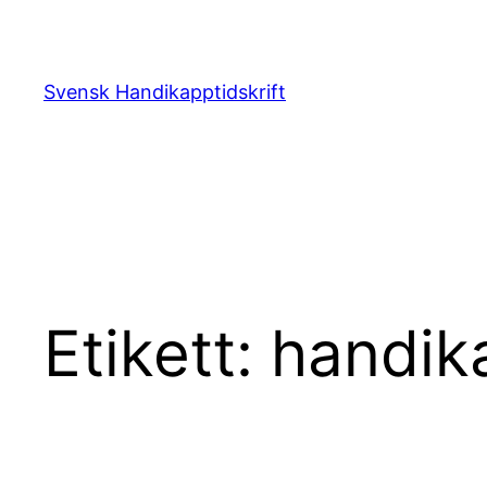
Hoppa
till
innehåll
Svensk Handikapptidskrift
Etikett:
handik