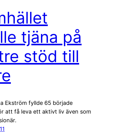
hället
lle tjäna på
re stöd till
re
a Ekström fyllde 65 började
 att få leva ett aktivt liv även som
sionär.
11