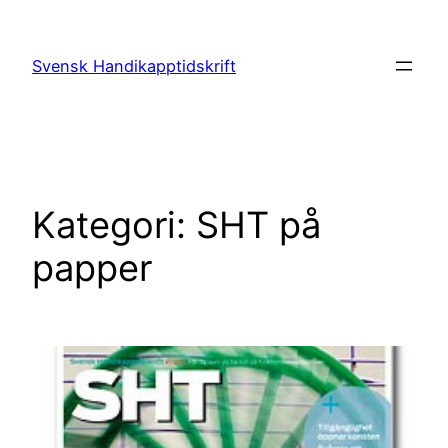
Hoppa
till
Svensk Handikapptidskrift
innehåll
Kategori:
SHT på
papper