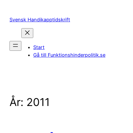
Hoppa
till
Svensk Handikapptidskrift
innehåll
Start
Gå till Funktionshinderpolitik.se
År:
2011